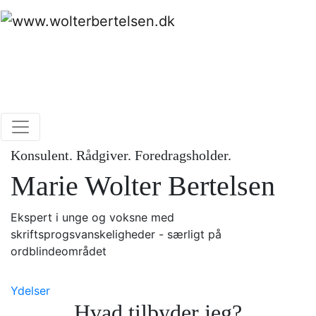
Skip
to
content
www.wolterbertelsen.dk
Konsulent, rådgiver og foredragsholder på
ordblindeområdet
Konsulent. Rådgiver. Foredragsholder.
Marie Wolter Bertelsen
Ekspert i unge og voksne med
skriftsprogsvanskeligheder - særligt på
ordblindeområdet
Ydelser
Hvad tilbyder jeg?